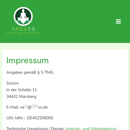
Zum
Inhalt
springen
Main
Men
Impressum
Angaben gemäß § 5 TMG:
Soulvs
In der Schelle 11
34431 Marsberg
E-Mail:
ve
**
@
****
vs.de
USt-IdNr.: DE452206055
Technische Umsetzung / Design:
Internet- und Werbeagentur